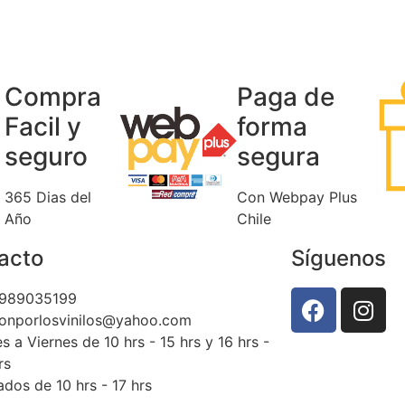
Compra
Paga de
Facil y
forma
seguro
segura
365 Dias del
Con Webpay Plus
Año
Chile
acto
Síguenos
989035199
ionporlosvinilos@yahoo.com
s a Viernes de 10 hrs - 15 hrs y 16 hrs -
rs
dos de 10 hrs - 17 hrs