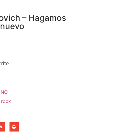
ovich ‎– Hagamos
o nuevo
rrito
INO
 rock