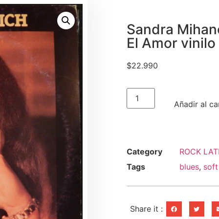
Sandra Mihan
El Amor vinil
$
22.990
Añadir al ca
Category
ROCK LAT
Tags
blues
,
soft
Share it :