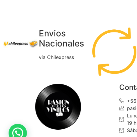
Envios
Nacionales
via Chilexpress
Cont
+56
pas
Lune
19 h
Sába