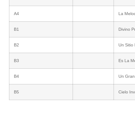
A4
La Melo
B1
Divino P
B2
Un Sitio 
B3
Es La M
B4
Un Gran
B5
Cielo Inv