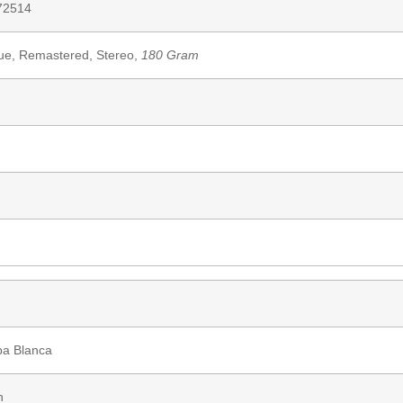
72514
sue, Remastered, Stereo,
180 Gram
pa Blanca
n