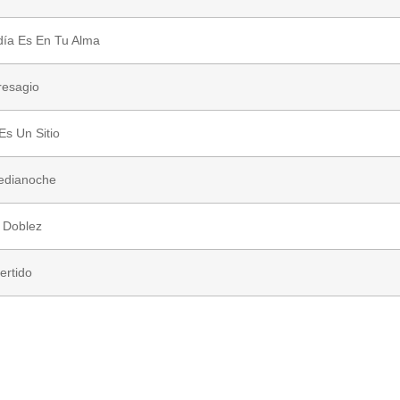
día Es En Tu Alma
resagio
Es Un Sitio
edianoche
 Doblez
ertido