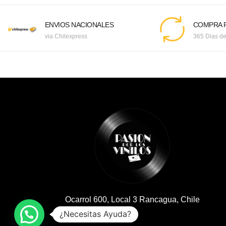
ENVIOS NACIONALES
COMPRA F
via Chilexpress
365 Dias de
Ocarrol 600, Local 3 Rancagua, Chile
¿Necesitas Ayuda?