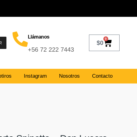
Llámanos
0
$
0
R
+56 72 222 7443
tiros
Instagram
Nosotros
Contacto