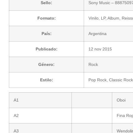
Sello:
Sony Music
– 8887509
Formato:
Vinilo
, LP, Album, Reis
País:
Argentina
Publicado:
12 nov 2015
Género:
Rock
Estilo:
Pop Rock
,
Classic Rock
A1
Oboi
A2
Fina Ro
A3
Wendoli