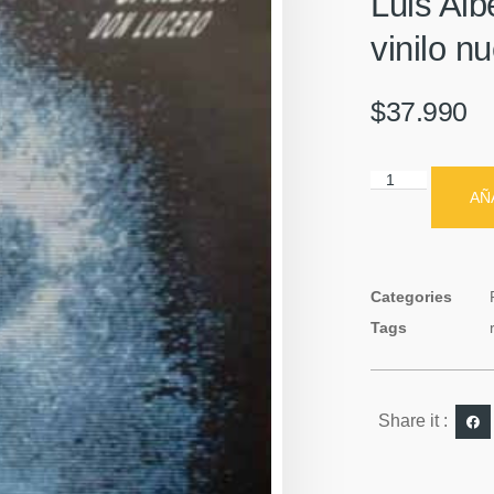
Luis Alb
vinilo n
$
37.990
AÑ
Categories
Tags
Share it :