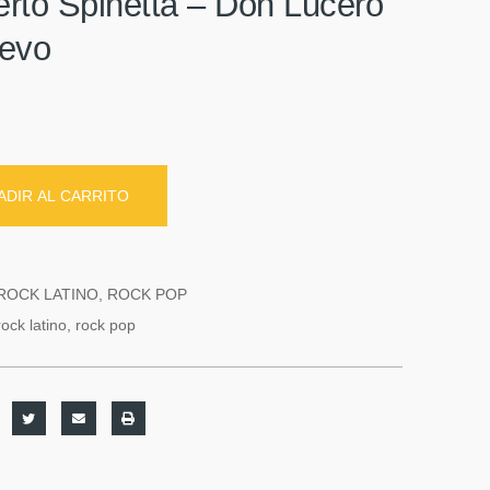
erto Spinetta ‎– Don Lucero
uevo
ADIR AL CARRITO
ROCK LATINO
,
ROCK POP
rock latino
,
rock pop