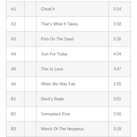
A1
Cloud 9
3:14
A2
That’s What It Takes
3:58
A3
Fish On The Sand
3:20
A4
Just For Today
4:04
A5
This Is Love
3:47
A6
When We Was Fab
3:55
B1
Devil’s Radio
3:51
B2
Someplace Else
3:50
B3
Wreck Of The Hesperus
3:29