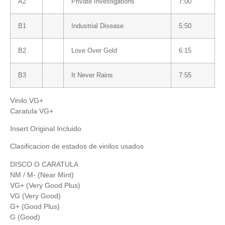
A2
Private Investigations
7:00
B1
Industrial Disease
5:50
B2
Love Over Gold
6:15
B3
It Never Rains
7:55
Vinilo VG+
Caratula VG+
Insert Original Incluido
Clasificacion de estados de vinilos usados
DISCO O CARATULA
NM / M- (Near Mint)
VG+ (Very Good Plus)
VG (Very Good)
G+ (Good Plus)
G (Good)