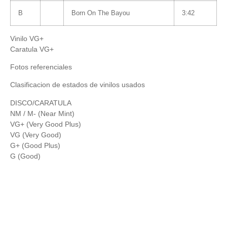
B
Born On The Bayou
3:42
Vinilo VG+
Caratula VG+
Fotos referenciales
Clasificacion de estados de vinilos usados
DISCO/CARATULA
NM / M- (Near Mint)
VG+ (Very Good Plus)
VG (Very Good)
G+ (Good Plus)
G (Good)