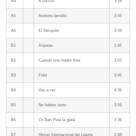
A4
A Go-Go
3:16
A5
Asesino bendito
3:45
A6
El Desquite
3:33
B1
Anparax
2:45
B2
Cuando una madre llora
3:03
B3
Fidel
3:45
B4
Vas a ver
4:36
B5
No hables tanto
3:56
B6
Ch Bah Puta la güeá
2:36
B7
Himno Internacional del Liguria
2:48