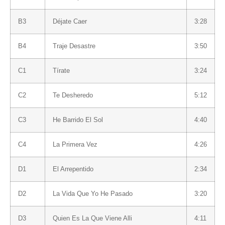
B3
Déjate Caer
3:28
B4
Traje Desastre
3:50
C1
Tírate
3:24
C2
Te Desheredo
5:12
C3
He Barrido El Sol
4:40
C4
La Primera Vez
4:26
D1
El Arrepentido
2:34
D2
La Vida Que Yo He Pasado
3:20
D3
Quien Es La Que Viene Alli
4:11