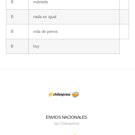
B
miéntele
B
nada es igual
B
vida de perros
B
hoy
ENVIOS NACIONALES
via Chilexpress