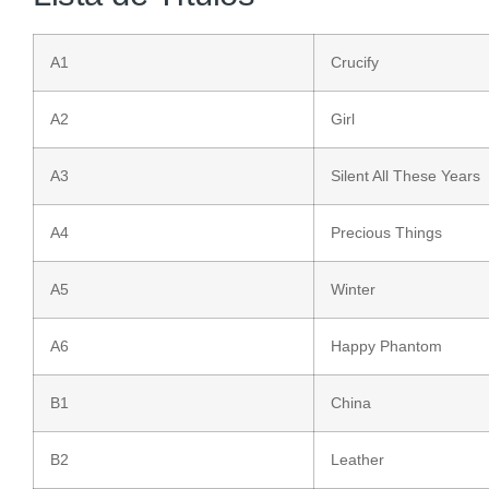
A1
Crucify
A2
Girl
A3
Silent All These Years
A4
Precious Things
A5
Winter
A6
Happy Phantom
B1
China
B2
Leather