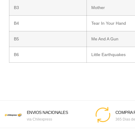
B3
Mother
B4
Tear In Your Hand
B5
Me And A Gun
B6
Little Earthquakes
ENVIOS NACIONALES
COMPRA F
via Chilexpress
365 Dias de