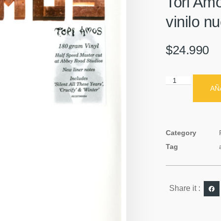
Tori Amo
vinilo n
$
24.990
AÑ
Category
Tag
Share it :