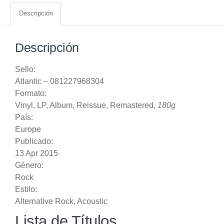
Descripción
Descripción
Sello:
Atlantic
‎– 081227968304
Formato:
Vinyl
, LP, Album, Reissue, Remastered,
180g
País:
Europe
Publicado:
13 Apr 2015
Género:
Rock
Estilo:
Alternative Rock
,
Acoustic
Lista de Títulos