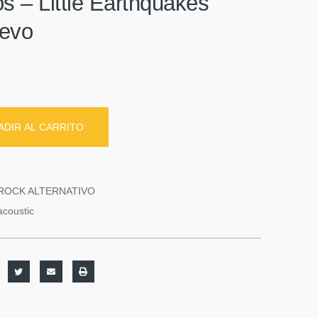
s ‎– Little Earthquakes
uevo
ADIR AL CARRITO
ROCK ALTERNATIVO
acoustic