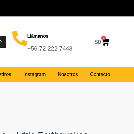
Llámanos
0
$
0
R
+56 72 222 7443
tiros
Instagram
Nosotros
Contacto