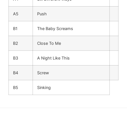
A5
Push
B1
The Baby Screams
B2
Close To Me
B3
A Night Like This
B4
Screw
B5
Sinking