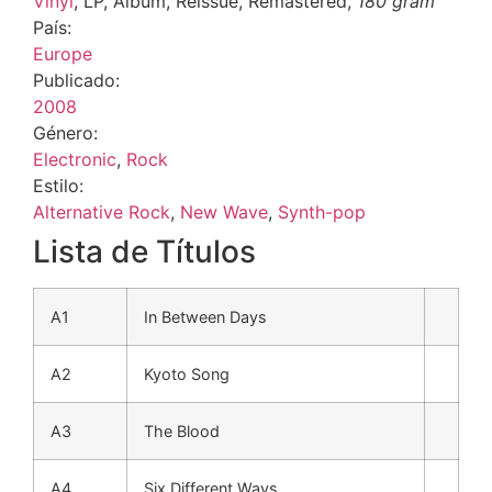
Vinyl
, LP, Album, Reissue, Remastered,
180 gram
País:
Europe
Publicado:
2008
Género:
Electronic
,
Rock
Estilo:
Alternative Rock
,
New Wave
,
Synth-pop
Lista de Títulos
A1
In Between Days
A2
Kyoto Song
A3
The Blood
A4
Six Different Ways