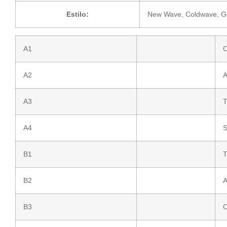
Estilo:
New Wave
,
Coldwave
,
G
A1
O
A2
A
A3
T
A4
S
B1
T
B2
A
B3
C