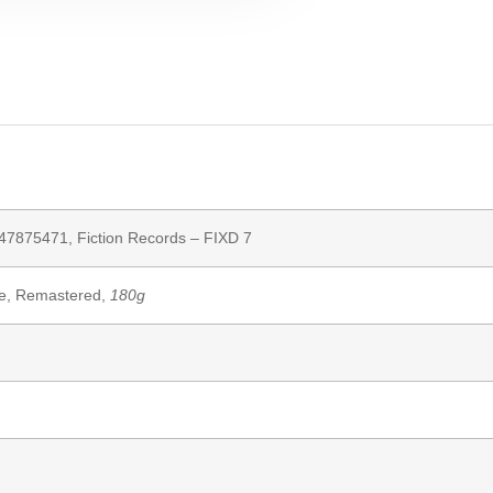
47875471,
Fiction Records
– FIXD 7
ue, Remastered,
180g