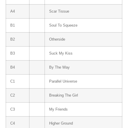
A4
Scar Tissue
B1
Soul To Squeeze
B2
Otherside
B3
Suck My Kiss
B4
By The Way
C1
Parallel Universe
C2
Breaking The Girl
C3
My Friends
C4
Higher Ground