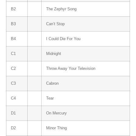
B2
The Zephyr Song
B3
Can’t Stop
B4
I Could Die For You
C1
Midnight
C2
Throw Away Your Television
C3
Cabron
C4
Tear
D1
On Mercury
D2
Minor Thing