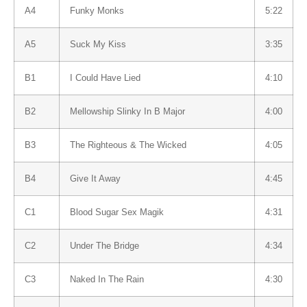
A4
Funky Monks
5:22
A5
Suck My Kiss
3:35
B1
I Could Have Lied
4:10
B2
Mellowship Slinky In B Major
4:00
B3
The Righteous & The Wicked
4:05
B4
Give It Away
4:45
C1
Blood Sugar Sex Magik
4:31
C2
Under The Bridge
4:34
C3
Naked In The Rain
4:30