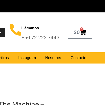
Llámanos
0
$
0
R
+56 72 222 7443
tiros
Instagram
Nosotros
Contacto
The Machine ‎–