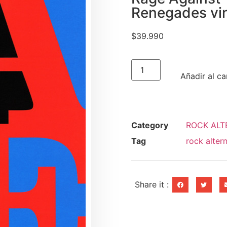
Renegades vin
$
39.990
Añadir al ca
Category
ROCK ALT
Tag
rock alter
Share it :