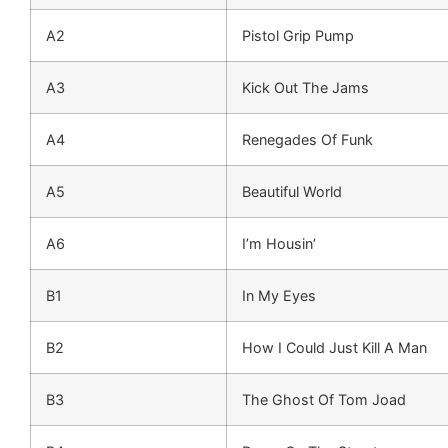
A2
Pistol Grip Pump
A3
Kick Out The Jams
A4
Renegades Of Funk
A5
Beautiful World
A6
I’m Housin’
B1
In My Eyes
B2
How I Could Just Kill A Man
B3
The Ghost Of Tom Joad