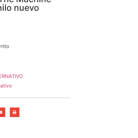
ilo nuevo
rrito
ERNATIVO
nativo