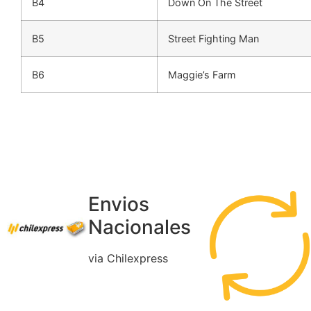
B4
Down On The Street
B5
Street Fighting Man
B6
Maggie’s Farm
Envios
Nacionales
via Chilexpress