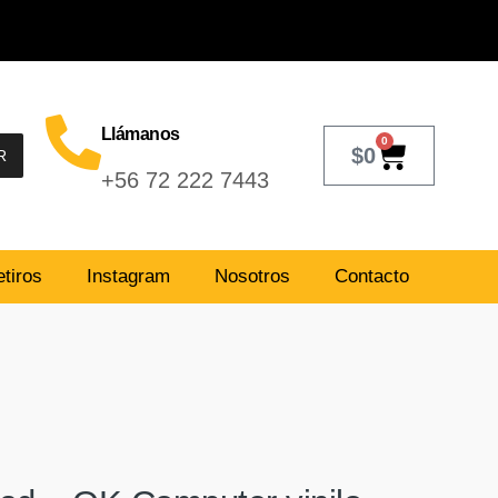
Llámanos
0
$
0
R
+56 72 222 7443
tiros
Instagram
Nosotros
Contacto