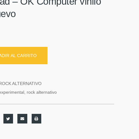
ad ‎– OK Computer vinilo
uevo
ADIR AL CARRITO
ROCK ALTERNATIVO
experimental
,
rock alternativo