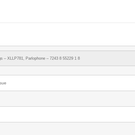
gs
– XLLP781,
Parlophone
– 7243 8 55229 1 8
ssue