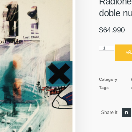
Radiohe
doble n
$
64.990
AÑ
Category
Tags
Share it :