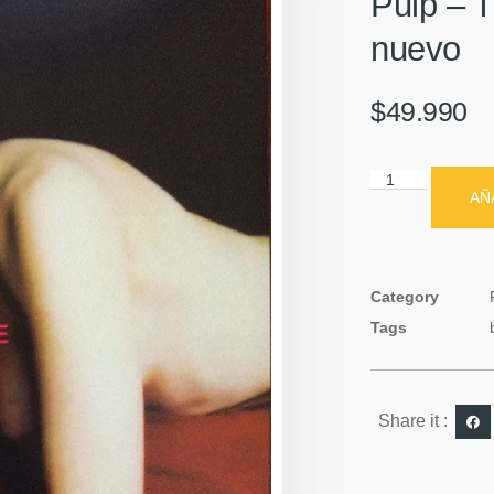
Pulp – T
nuevo
$
49.990
AÑ
Category
Tags
Share it :