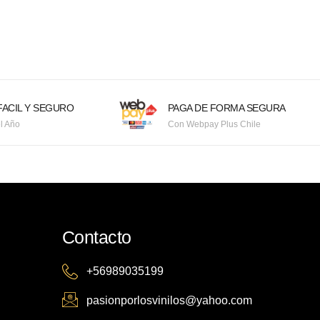
ACIL Y SEGURO
PAGA DE FORMA SEGURA
l Año
Con Webpay Plus Chile
Contacto
+56989035199
pasionporlosvinilos@yahoo.com