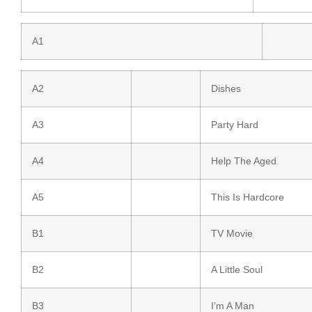
A1
A2
Dishes
A3
Party Hard
A4
Help The Aged
A5
This Is Hardcore
B1
TV Movie
B2
A Little Soul
B3
I’m A Man