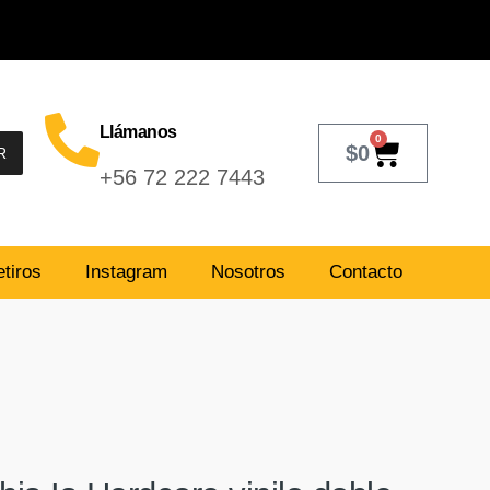
Llámanos
0
$
0
R
+56 72 222 7443
tiros
Instagram
Nosotros
Contacto