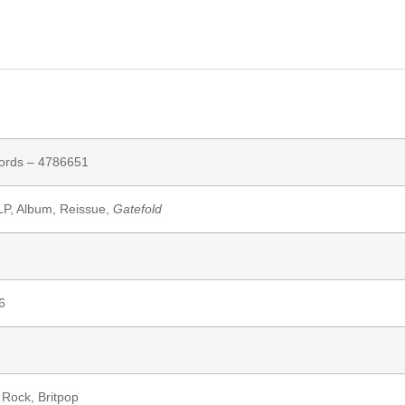
ords
– 4786651
 LP, Album, Reissue,
Gatefold
6
e Rock
,
Britpop