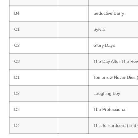
B4
Seductive Barry
C1
Sylvia
C2
Glory Days
C3
The Day After The Rev
D1
Tomorrow Never Dies 
D2
Laughing Boy
D3
The Professional
D4
This Is Hardcore (End