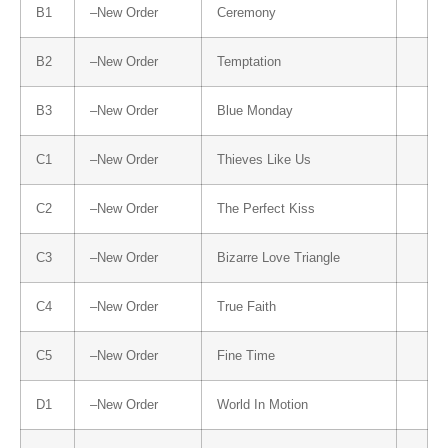
B1
–
New Order
Ceremony
B2
–
New Order
Temptation
B3
–
New Order
Blue Monday
C1
–
New Order
Thieves Like Us
C2
–
New Order
The Perfect Kiss
C3
–
New Order
Bizarre Love Triangle
C4
–
New Order
True Faith
C5
–
New Order
Fine Time
D1
–
New Order
World In Motion