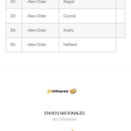
D2
–
New Order
Regret
D3
–
New Order
Crystal
D4
–
New Order
Krafty
D5
–
New Order
Hellbent
ENVIOS NACIONALES
via Chilexpress