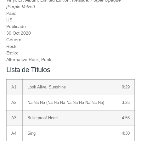
Vinyl
, LP, Album, Limited Edition, Reissue,
Purple Opaque
[Purple Velvet]
País:
US
Publicado:
30 Oct 2020
Género:
Rock
Estilo:
Alternative Rock
,
Punk
Lista de Títulos
A1
Look Alive, Sunshine
0:29
A2
Na Na Na (Na Na Na Na Na Na Na Na Na)
3:25
A3
Bulletproof Heart
4:56
A4
Sing
4:30