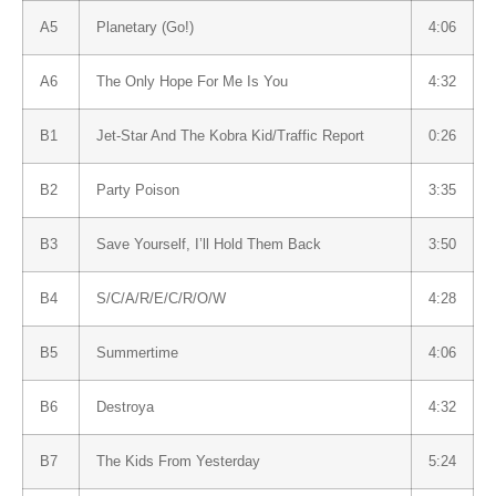
A5
Planetary (Go!)
4:06
A6
The Only Hope For Me Is You
4:32
B1
Jet-Star And The Kobra Kid/Traffic Report
0:26
B2
Party Poison
3:35
B3
Save Yourself, I’ll Hold Them Back
3:50
B4
S/C/A/R/E/C/R/O/W
4:28
B5
Summertime
4:06
B6
Destroya
4:32
B7
The Kids From Yesterday
5:24