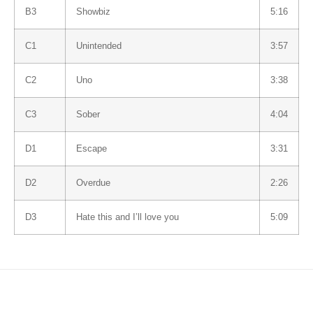
B3
Showbiz
5:16
C1
Unintended
3:57
C2
Uno
3:38
C3
Sober
4:04
D1
Escape
3:31
D2
Overdue
2:26
D3
Hate this and I’ll love you
5:09