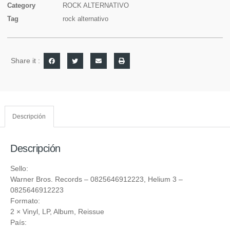
Category
ROCK ALTERNATIVO
Tag
rock alternativo
Share it :
Descripción
Descripción
Sello:
Warner Bros. Records
‎– 0825646912223,
Helium 3
‎–
0825646912223
Formato:
2 ×
Vinyl
, LP, Album, Reissue
País: