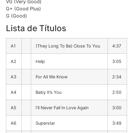
VG (Very Good)
G+ (Good Plus)
G (Good)
Lista de Títulos
A1
(They Long To Be) Close To You
4:37
A2
Help
3:05
A3
For All We Know
2:34
A4
Baby It’s You
2:50
A5
I’ll Never Fall In Love Again
3:00
A6
Superstar
3:49