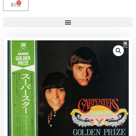
0
$
0