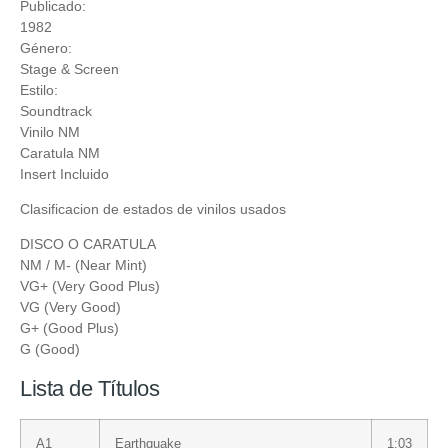
Publicado:
1982
Género:
Stage & Screen
Estilo:
Soundtrack
Vinilo NM
Caratula NM
Insert Incluido
Clasificacion de estados de vinilos usados
DISCO O CARATULA
NM / M- (Near Mint)
VG+ (Very Good Plus)
VG (Very Good)
G+ (Good Plus)
G (Good)
Lista de Títulos
A1
Earthquake
1:03