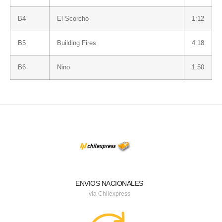
B4
El Scorcho
1:12
B5
Building Fires
4:18
B6
Nino
1:50
ENVIOS NACIONALES
via Chilexpress