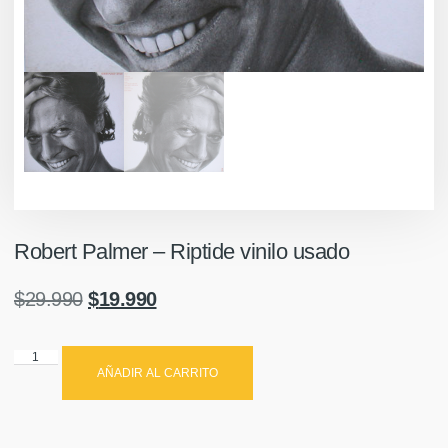
Robert Palmer – Riptide vinilo usado
$
29.990
$
19.990
AÑADIR AL CARRITO