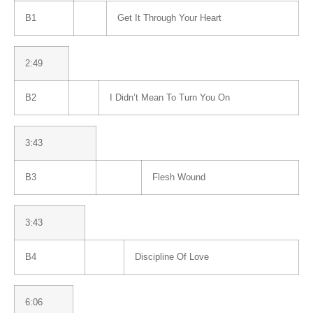
B1
Get It Through Your Heart
2:49
B2
I Didn’t Mean To Turn You On
3:43
B3
Flesh Wound
3:43
B4
Discipline Of Love
6:06