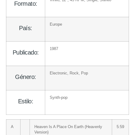
Vinilo
, 12″, 45 RPM, Single, Stereo
Formato:
Europe
País:
1987
Publicado:
Electronic
,
Rock
,
Pop
Género:
Synth-pop
Estilo:
A
Heaven Is A Place On Earth (Heavenly
5:59
Version)