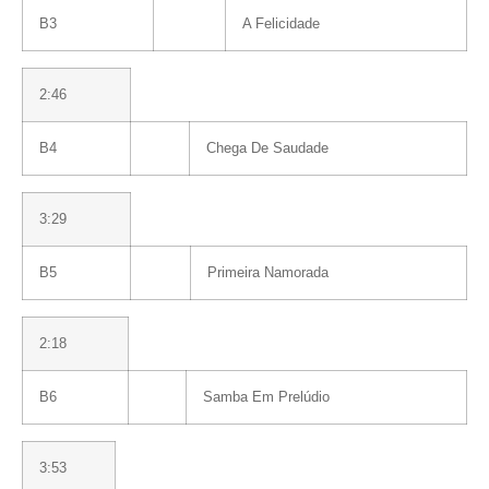
B3
A Felicidade
2:46
B4
Chega De Saudade
3:29
B5
Primeira Namorada
2:18
B6
Samba Em Prelúdio
3:53