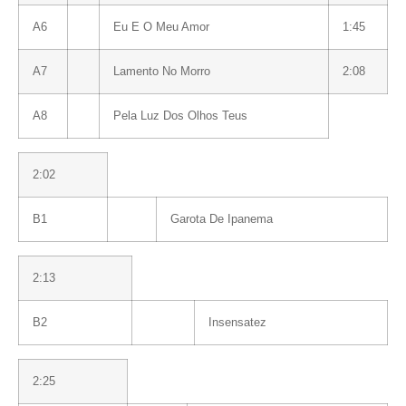
A6
Eu E O Meu Amor
1:45
A7
Lamento No Morro
2:08
A8
Pela Luz Dos Olhos Teus
2:02
B1
Garota De Ipanema
2:13
B2
Insensatez
2:25