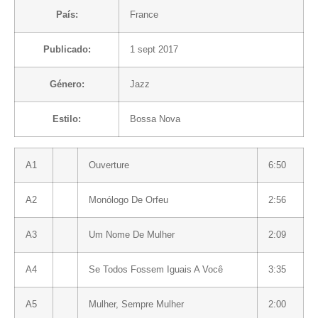
País:
France
Publicado:
1 sept 2017
Género:
Jazz
Estilo:
Bossa Nova
A1
Ouverture
6:50
A2
Monólogo De Orfeu
2:56
A3
Um Nome De Mulher
2:09
A4
Se Todos Fossem Iguais A Você
3:35
A5
Mulher, Sempre Mulher
2:00