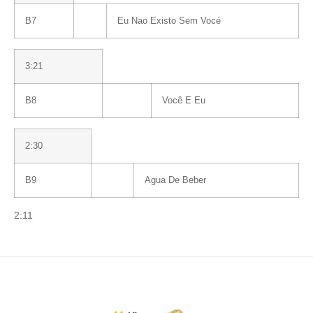
B7
Eu Nao Existo Sem Vocé
3:21
B8
Você E Eu
2:30
B9
Agua De Beber
2:11