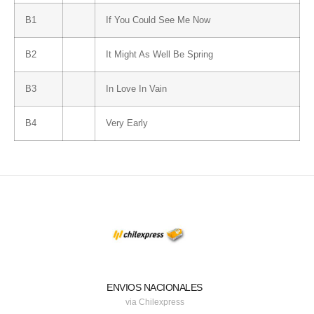
B1
If You Could See Me Now
B2
It Might As Well Be Spring
B3
In Love In Vain
B4
Very Early
ENVIOS NACIONALES
via Chilexpress