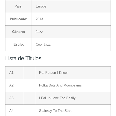
País:
Europe
Publicado:
2013
Género:
Jazz
Estilo:
Cool Jazz
Lista de Títulos
A1
Re: Person I Knew
A2
Polka Dots And Moonbeams
A3
I Fall In Love Too Easliy
A4
Stairway To The Stars