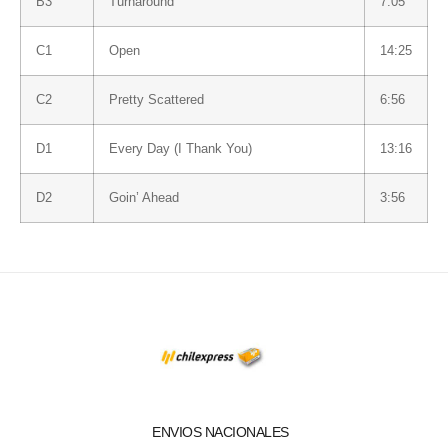
B3
Turnaround
7:05
C1
Open
14:25
C2
Pretty Scattered
6:56
D1
Every Day (I Thank You)
13:16
D2
Goin’ Ahead
3:56
ENVIOS NACIONALES