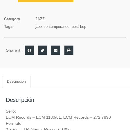
Category
JAZZ
Tags
jazz contemporaneo
,
post bop
Share it :
Descripción
Descripción
Sello:
ECM Records
‎– ECM 1180/81,
ECM Records
‎– 272 7890
Formato:
2 ×
Vinyl
, LP, Album, Reissue,
180g