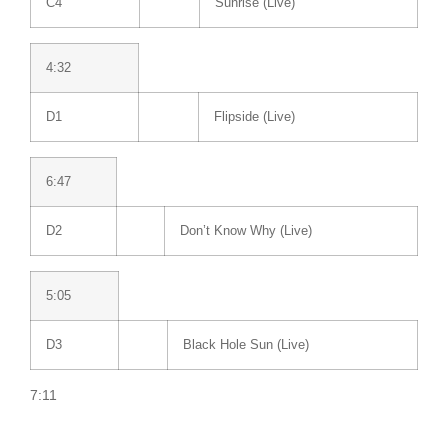
C4
Sunrise (Live)
4:32
D1
Flipside (Live)
6:47
D2
Don’t Know Why (Live)
5:05
D3
Black Hole Sun (Live)
7:11