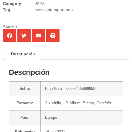
Category
JAZZ
Tag
jazz contemporaneo
Share it :
Descripción
Descripción
Sello:
Blue Note
– 00602435689852
Formato:
2 x
Vinilo
, LP, Album, Stereo,
Gatefold
País:
Europe
Publicado:
16 abr 2021