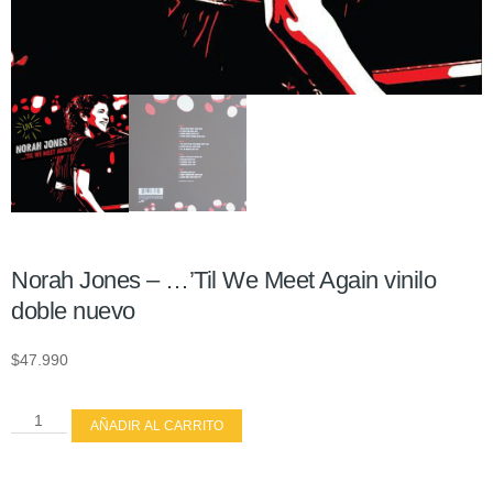
Norah Jones – …’Til We Meet Again vinilo
doble nuevo
$
47.990
AÑADIR AL CARRITO