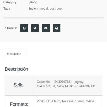
Category
JAZZ
Tags
fusion
,
modal
,
post bop
Share it :
Descripción
Descripción
Columbia
– 19439797131
,
Legacy
–
Sello:
19439797131
,
Sony Music
– 19439797131
Vinilo
, LP, Album, Reissue, Stereo
,
White
Formato: