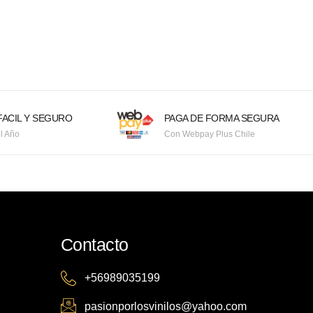
ACIL Y SEGURO
PAGA DE FORMA SEGURA
l Año
Con Webpay Plus Chile
Contacto
+56989035199
pasionporlosvinilos@yahoo.com