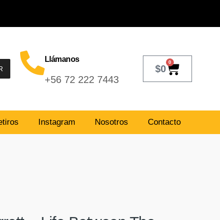
Llámanos
0
$
0
R
+56 72 222 7443
tiros
Instagram
Nosotros
Contacto