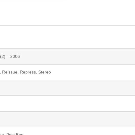
(2)
– 2006
m, Reissue, Repress, Stereo
on
,
Post Bop