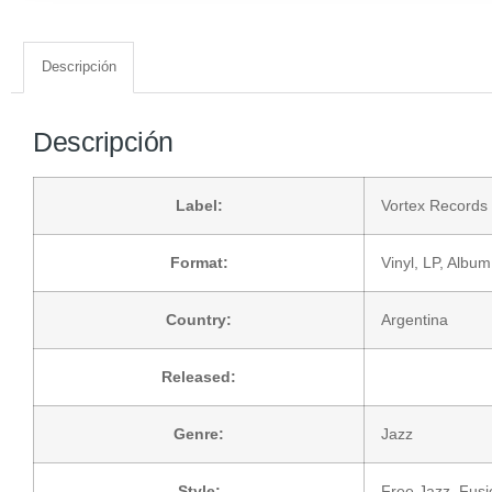
Descripción
Descripción
Label:
Vortex Records 
Format:
Vinyl
, LP, Albu
Country:
Argentina
Released:
Genre:
Jazz
Style:
Free Jazz
,
Fusi