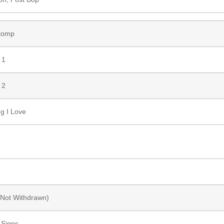
tomp
 1
 2
ng I Love
Not Withdrawn)
 Signs