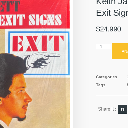
Keith Ja
Exit Sig
$
24.990
AÑ
Categories
Tags
Share it :