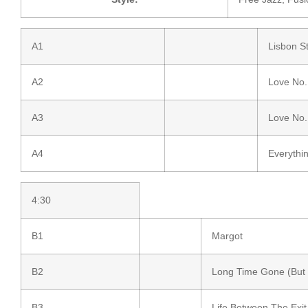
A1
Lisbon S
A2
Love No.
A3
Love No.
A4
Everythi
4:30
B1
Margot
B2
Long Time Gone (But 
B3
Life Between The Exit