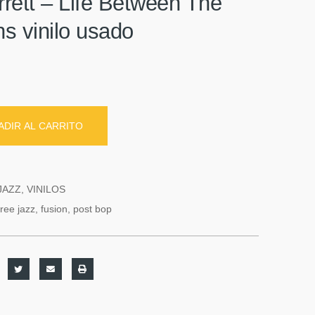
rrett – Life Between The
ns vinilo usado
ADIR AL CARRITO
JAZZ
,
VINILOS
free jazz
,
fusion
,
post bop