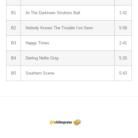
B1
At The Darktown Strutters Ball
1:42
B2
Nobody Knows The Trouble I’ve Seen
5:58
B3
Happy Times
2:41
B4
Darling Nellie Gray
5:20
B5
Southern Scene
5:43