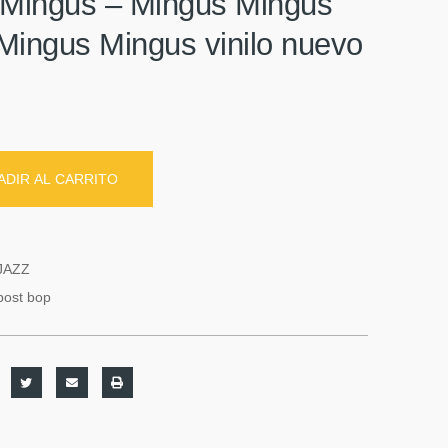
 Mingus ‎– Mingus Mingus
Mingus Mingus vinilo nuevo
ADIR AL CARRITO
JAZZ
post bop