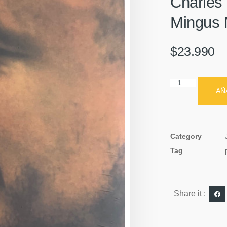
Charles
Mingus 
$
23.990
AÑ
Category
Tag
Share it :