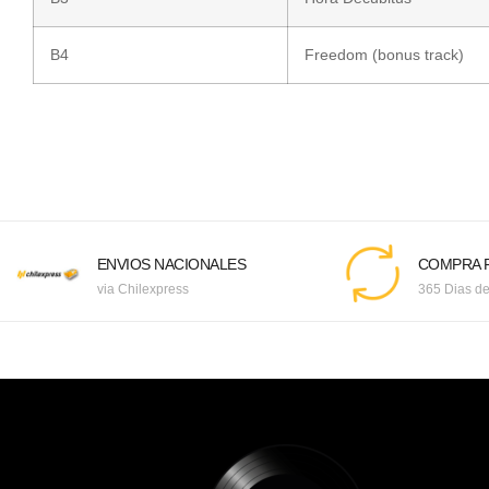
B4
Freedom (bonus track)
ENVIOS NACIONALES
COMPRA F
via Chilexpress
365 Dias de