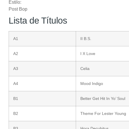
Estilo:
Post Bop
Lista de Títulos
A1
II B.S.
A2
I X Love
A3
Celia
A4
Mood Indigo
B1
Better Get Hit In Yo’ Soul
B2
Theme For Lester Young
B3
Hora Decubitus