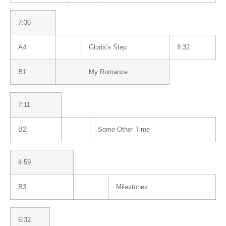
7:36
A4
Gloria’s Step
8:32
B1
My Romance
7:11
B2
Some Other Time
4:59
B3
Milestones
6:32