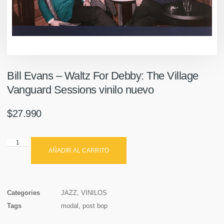
Bill Evans – Waltz For Debby: The Village
Vanguard Sessions vinilo nuevo
$
27.990
AÑADIR AL CARRITO
Categories
JAZZ
,
VINILOS
Tags
modal
,
post bop