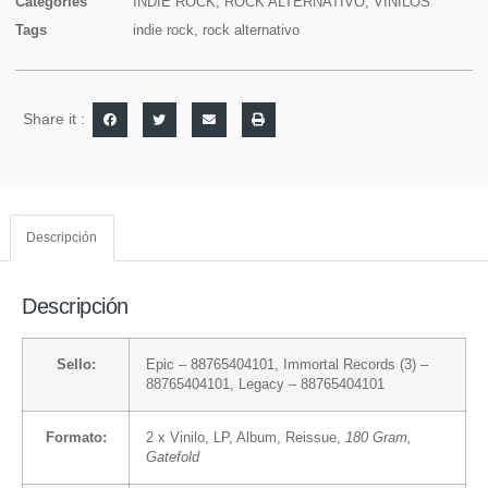
Categories
INDIE ROCK
,
ROCK ALTERNATIVO
,
VINILOS
Tags
indie rock
,
rock alternativo
Share it :
Descripción
Descripción
Sello:
Epic
– 88765404101,
Immortal Records (3)
–
88765404101,
Legacy
– 88765404101
Formato:
2 x
Vinilo
, LP, Album, Reissue,
180 Gram,
Gatefold