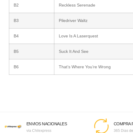
B2
Reckless Serenade
B3
Piledriver Waltz
B4
Love Is A Laserquest
B5
Suck It And See
B6
That’s Where You’re Wrong
ENVIOS NACIONALES
COMPRA F
via Chilexpress
365 Dias de