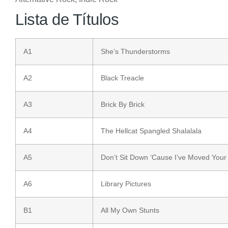
Lista de Títulos
A1
She’s Thunderstorms
A2
Black Treacle
A3
Brick By Brick
A4
The Hellcat Spangled Shalalala
A5
Don’t Sit Down ‘Cause I’ve Moved Your
A6
Library Pictures
B1
All My Own Stunts