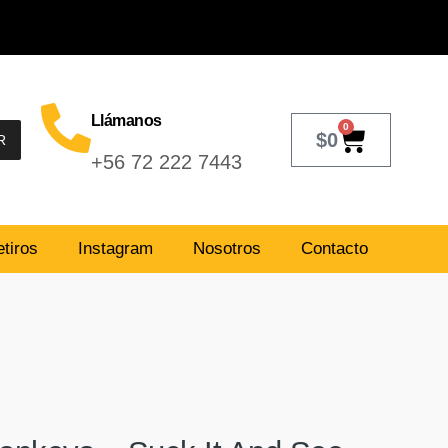
Llámanos
0
$
0
R
+56 72 222 7443
tiros
Instagram
Nosotros
Contacto