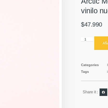
Arctic M
vinilo n
$
47.990
AÑ
Categories
Tags
Share it :