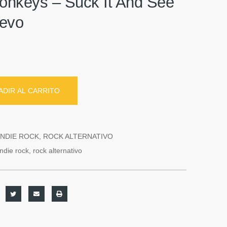
onkeys ‎– Suck It And See
uevo
ADIR AL CARRITO
INDIE ROCK
,
ROCK ALTERNATIVO
indie rock
,
rock alternativo