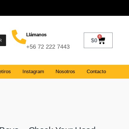
Llámanos
0
$
0
R
+56 72 222 7443
tiros
Instagram
Nosotros
Contacto