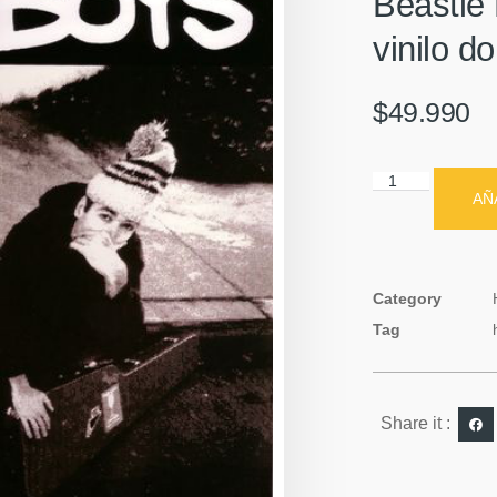
Beastie
vinilo d
$
49.990
AÑ
Category
Tag
Share it :