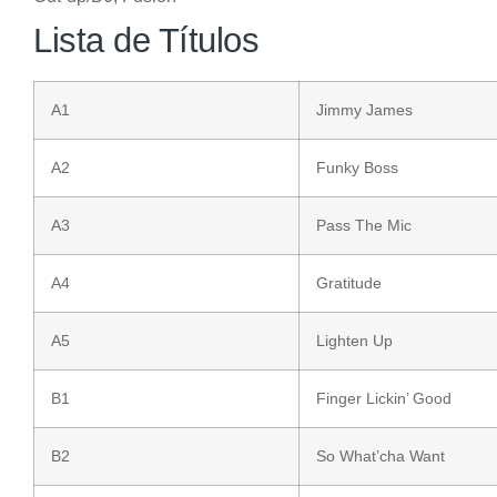
Lista de Títulos
A1
Jimmy James
A2
Funky Boss
A3
Pass The Mic
A4
Gratitude
A5
Lighten Up
B1
Finger Lickin’ Good
B2
So What’cha Want