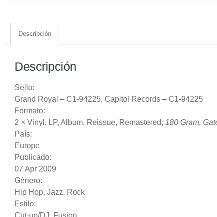
Descripción
Descripción
Sello:
Grand Royal
‎– C1-94225,
Capitol Records
‎– C1-94225
Formato:
2 ×
Vinyl
, LP, Album, Reissue, Remastered,
180 Gram, Gat
País:
Europe
Publicado:
07 Apr 2009
Género:
Hip Hop
,
Jazz
,
Rock
Estilo:
Cut-up/DJ
,
Fusion