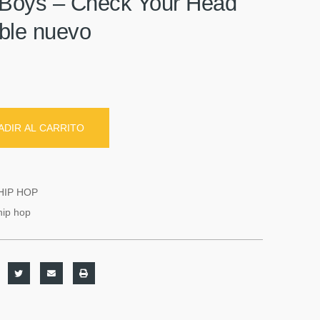
 Boys ‎– Check Your Head
oble nuevo
ADIR AL CARRITO
HIP HOP
hip hop