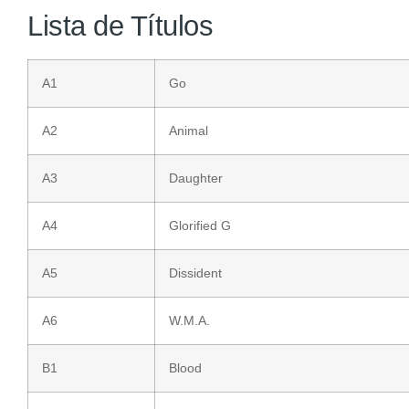
Lista de Títulos
A1
Go
A2
Animal
A3
Daughter
A4
Glorified G
A5
Dissident
A6
W.M.A.
B1
Blood