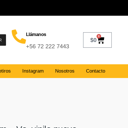
Llámanos
0
$
0
R
+56 72 222 7443
tiros
Instagram
Nosotros
Contacto