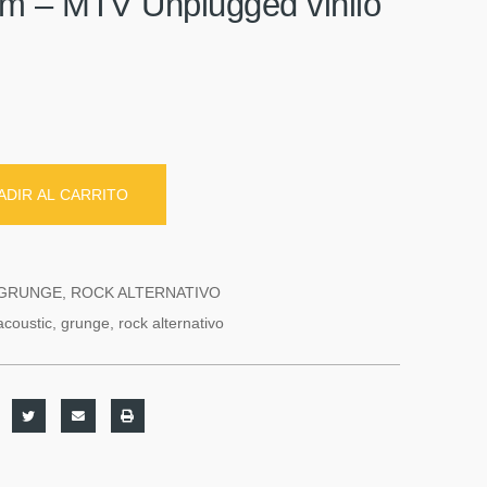
m ‎– MTV Unplugged vinilo
ADIR AL CARRITO
GRUNGE
,
ROCK ALTERNATIVO
acoustic
,
grunge
,
rock alternativo