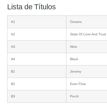
Lista de Títulos
A1
Oceans
A2
State Of Love And Trust
A3
Alive
A4
Black
B1
Jeremy
B2
Even Flow
B3
Porch