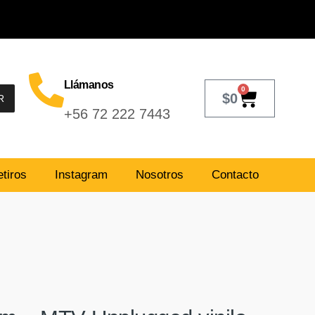
Llámanos
0
$
0
R
+56 72 222 7443
tiros
Instagram
Nosotros
Contacto