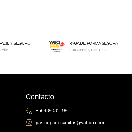
ACIL Y SEGURO
PAGA DE FORMA SEGURA
l Año
Con Webpay Plus Chile
Contacto
+56989035199
pasionporlosvinilos@yahoo.com