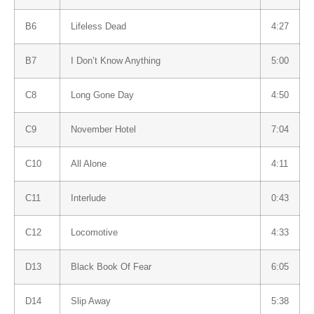
B6
Lifeless Dead
4:27
B7
I Don’t Know Anything
5:00
C8
Long Gone Day
4:50
C9
November Hotel
7:04
C10
All Alone
4:11
C11
Interlude
0:43
C12
Locomotive
4:33
D13
Black Book Of Fear
6:05
D14
Slip Away
5:38