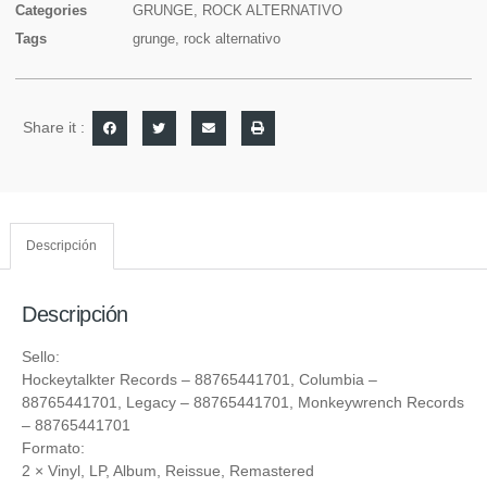
Categories
GRUNGE
,
ROCK ALTERNATIVO
Tags
grunge
,
rock alternativo
Share it :
Descripción
Descripción
Sello:
Hockeytalkter Records
‎– 88765441701,
Columbia
‎–
88765441701,
Legacy
‎– 88765441701,
Monkeywrench Records
‎– 88765441701
Formato:
2 ×
Vinyl
, LP, Album, Reissue, Remastered