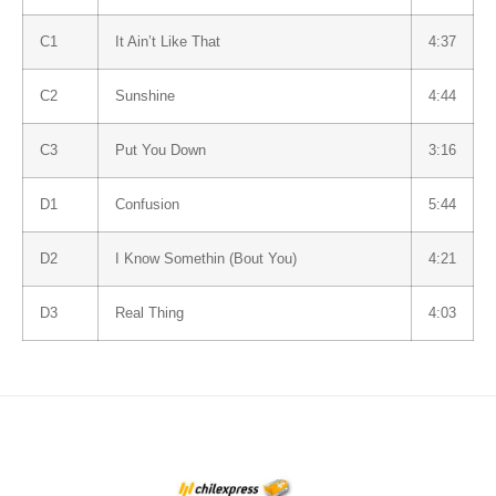
C1
It Ain’t Like That
4:37
C2
Sunshine
4:44
C3
Put You Down
3:16
D1
Confusion
5:44
D2
I Know Somethin (Bout You)
4:21
D3
Real Thing
4:03