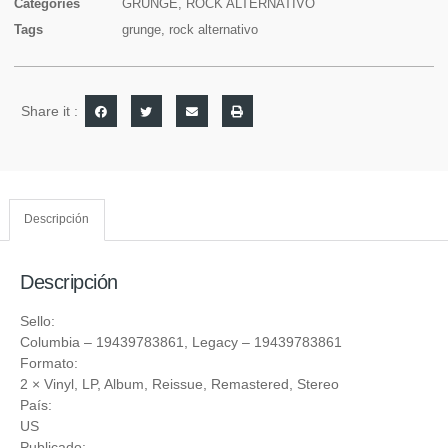
Categories
GRUNGE
,
ROCK ALTERNATIVO
Tags
grunge
,
rock alternativo
Share it :
Descripción
Descripción
Sello:
Columbia
‎– 19439783861,
Legacy
‎– 19439783861
Formato:
2 ×
Vinyl
, LP, Album, Reissue, Remastered, Stereo
País:
US
Publicado: