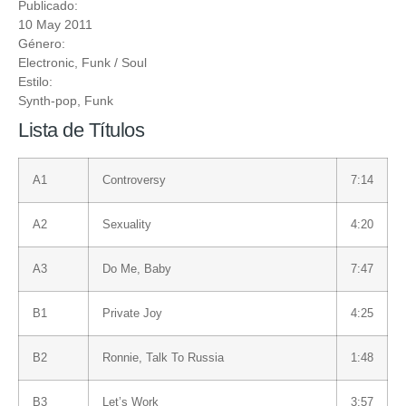
Publicado:
10 May 2011
Género:
Electronic
,
Funk / Soul
Estilo:
Synth-pop
,
Funk
Lista de Títulos
A1
Controversy
7:14
A2
Sexuality
4:20
A3
Do Me, Baby
7:47
B1
Private Joy
4:25
B2
Ronnie, Talk To Russia
1:48
B3
Let’s Work
3:57