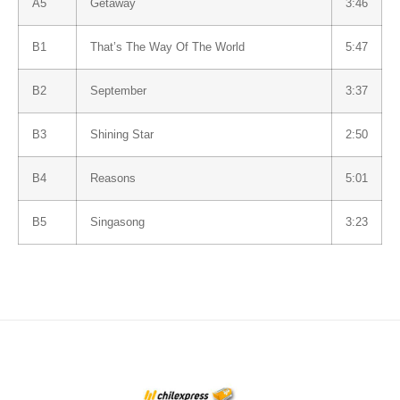
A5
Getaway
3:46
B1
That’s The Way Of The World
5:47
B2
September
3:37
B3
Shining Star
2:50
B4
Reasons
5:01
B5
Singasong
3:23