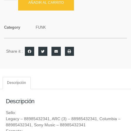
AÑADIR AL CARRITO
Category
FUNK
Share it :
Descripción
Descripción
Sello:
Legacy
‎– 88985432341,
ARC (3)
‎– 88985432341,
Columbia
‎–
88985432341,
Sony Music
‎– 88985432341
Formato: