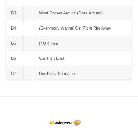
B3
What Comes Around (Goes Around)
B4
(Everybody Wanna’ Get Rich) Rite Away
B5
R U 4 Real
B6
Can’t Git Enuff
B7
Desitively Bonnaroo