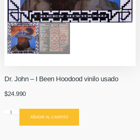
Dr. John – I Been Hoodood vinilo usado
$
24.990
AÑADIR AL CARRITO