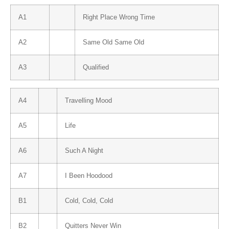
A1
Right Place Wrong Time
A2
Same Old Same Old
A3
Qualified
A4
Travelling Mood
A5
Life
A6
Such A Night
A7
I Been Hoodood
B1
Cold, Cold, Cold
B2
Quitters Never Win