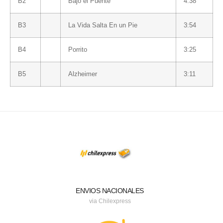
B2
Bajo el Puente
4:38
B3
La Vida Salta En un Pie
3:54
B4
Porrito
3:25
B5
Alzheimer
3:11
ENVIOS NACIONALES
via Chilexpress