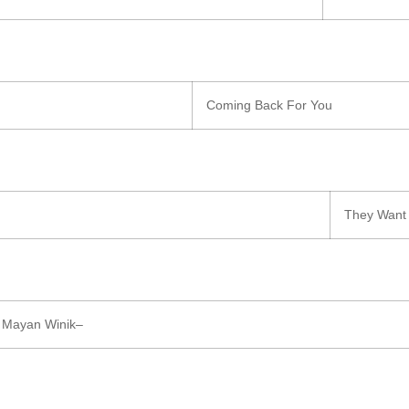
Coming Back For You
They Want 
l Mayan Winik
–