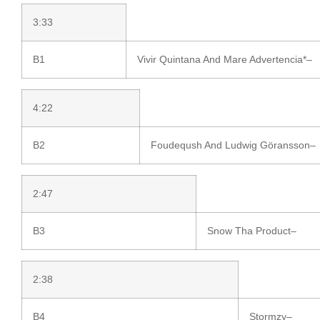
3:33
B1
Vivir Quintana
And
Mare Advertencia
*
–
4:22
B2
Foudeqush
And
Ludwig Göransson
–
2:47
B3
Snow Tha Product
–
2:38
B4
Stormzy
–