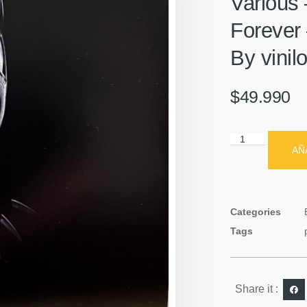
Various
Forever
By vinil
$
49.990
AÑ
Categories
Tags
Share it :