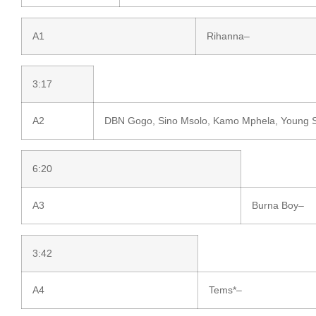
A1
Rihanna
–
3:17
A2
DBN Gogo
,
Sino Msolo
,
Kamo Mphela
,
Young 
6:20
A3
Burna Boy
–
3:42
A4
Tems
*
–