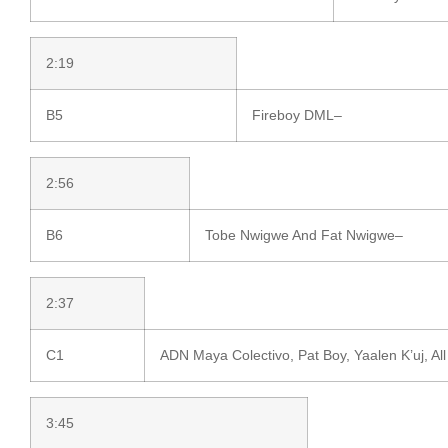
2:19
B5
Fireboy DML
–
2:56
B6
Tobe Nwigwe
And
Fat Nwigwe
–
2:37
C1
ADN Maya Colectivo
,
Pat Boy
,
Yaalen K’uj
,
Al
3:45