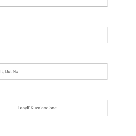
It, But No
Laayli’ Kuxa’ano’one