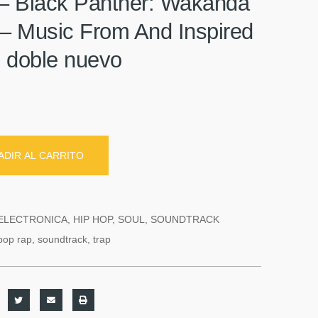
 – Black Panther: Wakanda
 – Music From And Inspired
o doble nuevo
ADIR AL CARRITO
ELECTRONICA
,
HIP HOP
,
SOUL
,
SOUNDTRACK
pop rap
,
soundtrack
,
trap