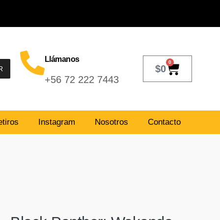
Llámanos
0
$
0
R
+56 72 222 7443
tiros
Instagram
Nosotros
Contacto