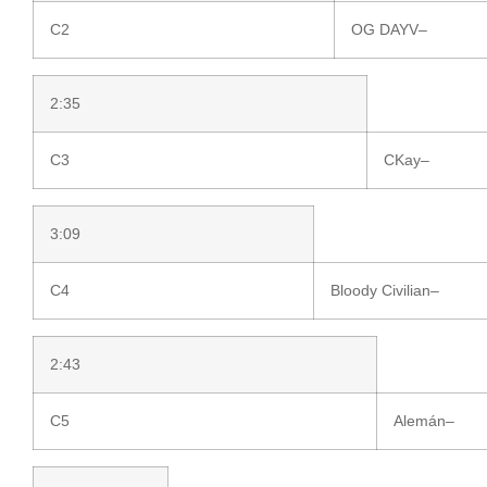
C2
OG DAYV
–
2:35
C3
CKay
–
3:09
C4
Bloody Civilian
–
2:43
C5
Alemán
–