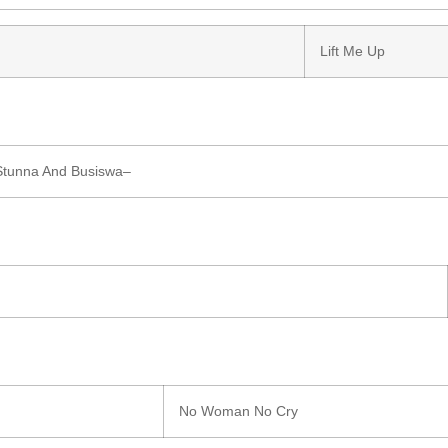
Lift Me Up
Stunna
And
Busiswa
–
No Woman No Cry