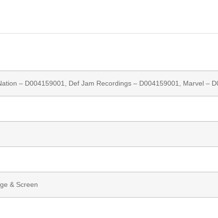
ation
– D004159001,
Def Jam Recordings
– D004159001,
Marvel
– D
age & Screen