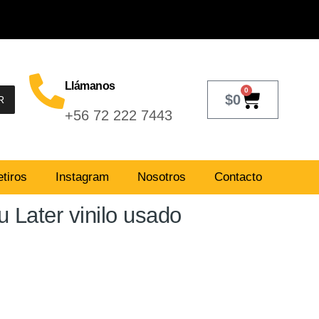
Llámanos
0
$
0
R
+56 72 222 7443
tiros
Instagram
Nosotros
Contacto
 Later vinilo usado