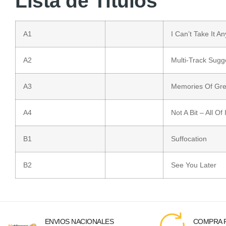
Lista de Títulos
A1
I Can’t Take It A
A2
Multi-Track Sugg
A3
Memories Of Gr
A4
Not A Bit – All Of I
B1
Suffocation
B2
See You Later
ENVIOS NACIONALES
COMPRA F