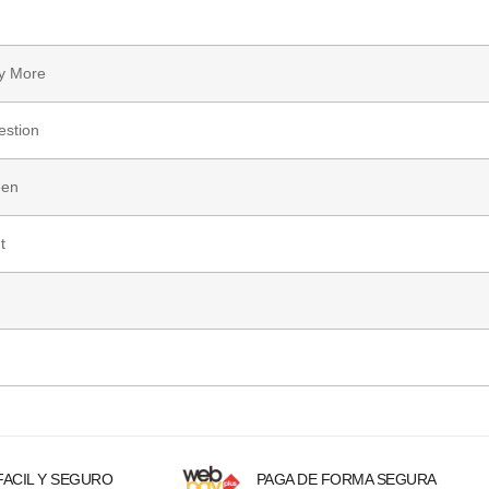
ny More
estion
een
t
ACIL Y SEGURO
PAGA DE FORMA SEGURA