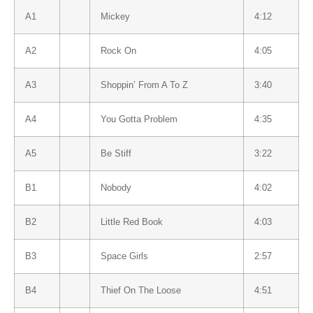
A1
Mickey
4:12
A2
Rock On
4:05
A3
Shoppin’ From A To Z
3:40
A4
You Gotta Problem
4:35
A5
Be Stiff
3:22
B1
Nobody
4:02
B2
Little Red Book
4:03
B3
Space Girls
2:57
B4
Thief On The Loose
4:51