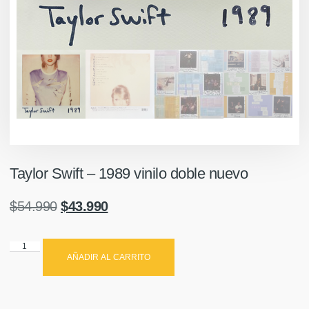
Taylor Swift – 1989 vinilo doble nuevo
$
54.990
$
43.990
AÑADIR AL CARRITO