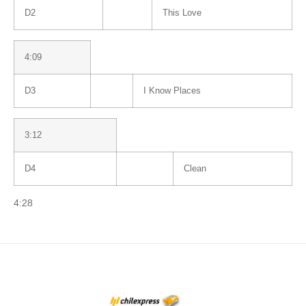
D2
This Love
4:09
D3
I Know Places
3:12
D4
Clean
4:28