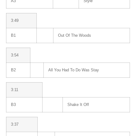
A3
Style
3:49
B1
Out Of The Woods
3:54
B2
All You Had To Do Was Stay
3:11
B3
Shake It Off
3:37