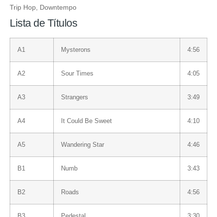
Trip Hop
,
Downtempo
Lista de Títulos
A1
Mysterons
4:56
A2
Sour Times
4:05
A3
Strangers
3:49
A4
It Could Be Sweet
4:10
A5
Wandering Star
4:46
B1
Numb
3:43
B2
Roads
4:56
B3
Pedestal
3:30