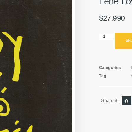
Lene Lov
$
27.990
AÑ
Categories
Tag
Share it :