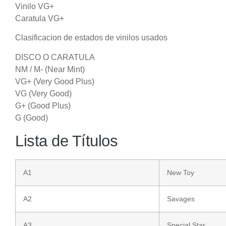
Vinilo VG+
Caratula VG+
Clasificacion de estados de vinilos usados
DISCO O CARATULA
NM / M- (Near Mint)
VG+ (Very Good Plus)
VG (Very Good)
G+ (Good Plus)
G (Good)
Lista de Títulos
A1
New Toy
A2
Savages
A3
Special Star