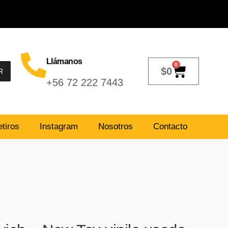
Llámanos
0
$
0
R
+56 72 222 7443
tiros
Instagram
Nosotros
Contacto