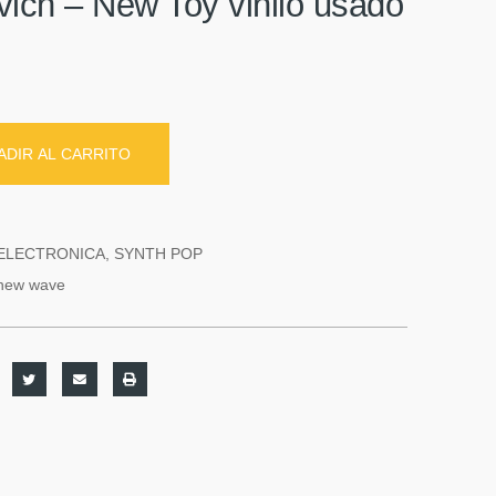
ich ‎– New Toy vinilo usado
ADIR AL CARRITO
ELECTRONICA
,
SYNTH POP
new wave